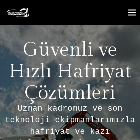
Dayanıklı ve
Estetik Taş
Duvarlar
Doğal taş kullanarak hem
estetik hem de güçlü