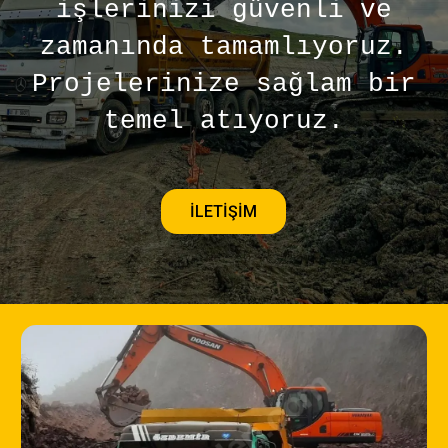
yapılar inşa ediyoruz. Her
projeye özel çözümlerle
alanlarınıza değer
katıyoruz.
İNCELE