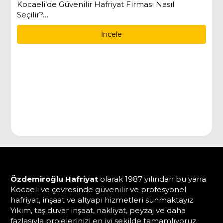
İş Makinesi ve Kamyon Kiralamanın
Avantajları
Projeleriniz için iş makinesi ve kamyon kiralamak,
satın almaya kıyasla birçok avantaj…
İncele
Özdemiroğlu Hafriyat
olarak 1987 yılından bu yana
Kocaeli ve çevresinde güvenilir ve profesyonel
hafriyat, inşaat ve altyapı hizmetleri sunmaktayız.
Yıkım, taş duvar inşaat, nakliyat, peyzaj ve daha
fazlasıyla projelerinizi en iyi şekilde tamamlıyoruz.