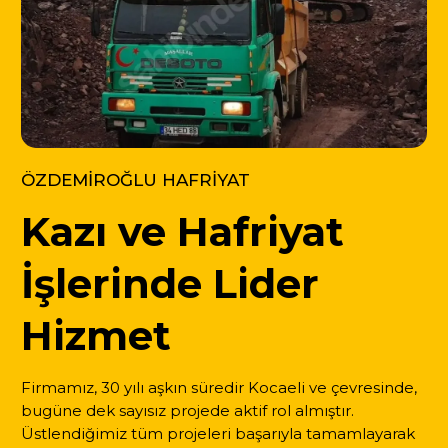
ÖZDEMİROĞLU HAFRİYAT
Kazı ve Hafriyat
İşlerinde Lider
Hizmet
Firmamız, 30 yılı aşkın süredir Kocaeli ve çevresinde,
bugüne dek sayısız projede aktif rol almıştır.
Üstlendiğimiz tüm projeleri başarıyla tamamlayarak