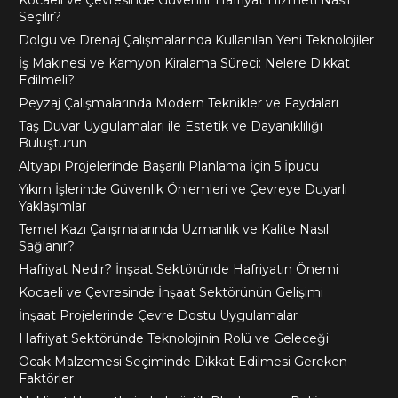
Kocaeli ve Çevresinde Güvenilir Hafriyat Hizmeti Nasıl
Seçilir?
Dolgu ve Drenaj Çalışmalarında Kullanılan Yeni Teknolojiler
İş Makinesi ve Kamyon Kiralama Süreci: Nelere Dikkat
Edilmeli?
Peyzaj Çalışmalarında Modern Teknikler ve Faydaları
Taş Duvar Uygulamaları ile Estetik ve Dayanıklılığı
Buluşturun
Altyapı Projelerinde Başarılı Planlama İçin 5 İpucu
Yıkım İşlerinde Güvenlik Önlemleri ve Çevreye Duyarlı
Yaklaşımlar
Temel Kazı Çalışmalarında Uzmanlık ve Kalite Nasıl
Sağlanır?
Hafriyat Nedir? İnşaat Sektöründe Hafriyatın Önemi
Kocaeli ve Çevresinde İnşaat Sektörünün Gelişimi
İnşaat Projelerinde Çevre Dostu Uygulamalar
Hafriyat Sektöründe Teknolojinin Rolü ve Geleceği
Ocak Malzemesi Seçiminde Dikkat Edilmesi Gereken
Faktörler