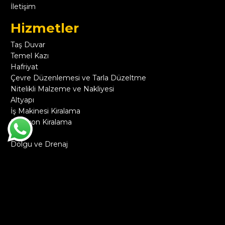
İletişim
Hizmetler
Taş Duvar
Temel Kazı
Hafriyat
Çevre Düzenlemesi ve Tarla Düzeltme
Nitelikli Malzeme ve Nakliyesi
Altyapı
İş Makinesi Kiralama
Kamyon Kiralama
Yıkım
Dolgu ve Drenaj
İletişim
Kışladüzü Mah. Hüseyin Tetik Cd. No: 53
Körfez/Kocaeli
Şaban ÖZDEMİR : 0506 722 7981
Şakir ÖZDEMİR : 0539 890 2629