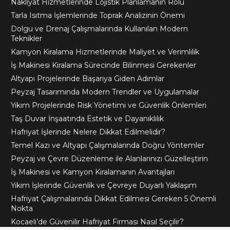
Nakliyat Hizmetlerinde Lojistik Planlamanın Rolü
Tarla Isıtma İşlemlerinde Toprak Analizinin Önemi
Dolgu ve Drenaj Çalışmalarında Kullanılan Modern
Teknikler
Kamyon Kiralama Hizmetlerinde Maliyet ve Verimlilik
İş Makinesi Kiralama Sürecinde Bilinmesi Gerekenler
Altyapı Projelerinde Başarıya Giden Adımlar
Peyzaj Tasarımında Modern Trendler ve Uygulamalar
Yıkım Projelerinde Risk Yönetimi ve Güvenlik Önlemleri
Taş Duvar İnşaatında Estetik ve Dayanıklılık
Hafriyat İşlerinde Nelere Dikkat Edilmelidir?
Temel Kazı ve Altyapı Çalışmalarında Doğru Yöntemler
Peyzaj ve Çevre Düzenleme ile Alanlarınızı Güzelleştirin
İş Makinesi ve Kamyon Kiralamanın Avantajları
Yıkım İşlerinde Güvenlik ve Çevreye Duyarlı Yaklaşım
Hafriyat Çalışmalarında Dikkat Edilmesi Gereken 5 Önemli
Nokta
Kocaeli’de Güvenilir Hafriyat Firması Nasıl Seçilir?