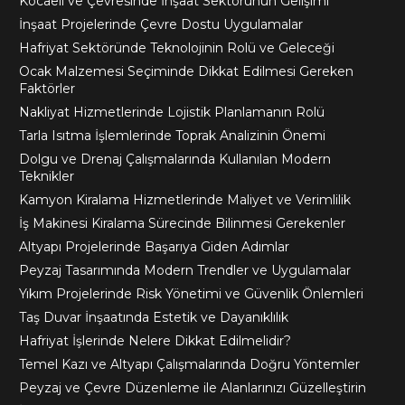
Kocaeli ve Çevresinde İnşaat Sektörünün Gelişimi
İnşaat Projelerinde Çevre Dostu Uygulamalar
Hafriyat Sektöründe Teknolojinin Rolü ve Geleceği
Ocak Malzemesi Seçiminde Dikkat Edilmesi Gereken
Faktörler
Nakliyat Hizmetlerinde Lojistik Planlamanın Rolü
Tarla Isıtma İşlemlerinde Toprak Analizinin Önemi
Dolgu ve Drenaj Çalışmalarında Kullanılan Modern
Teknikler
Kamyon Kiralama Hizmetlerinde Maliyet ve Verimlilik
İş Makinesi Kiralama Sürecinde Bilinmesi Gerekenler
Altyapı Projelerinde Başarıya Giden Adımlar
Peyzaj Tasarımında Modern Trendler ve Uygulamalar
Yıkım Projelerinde Risk Yönetimi ve Güvenlik Önlemleri
Taş Duvar İnşaatında Estetik ve Dayanıklılık
Hafriyat İşlerinde Nelere Dikkat Edilmelidir?
Temel Kazı ve Altyapı Çalışmalarında Doğru Yöntemler
Peyzaj ve Çevre Düzenleme ile Alanlarınızı Güzelleştirin