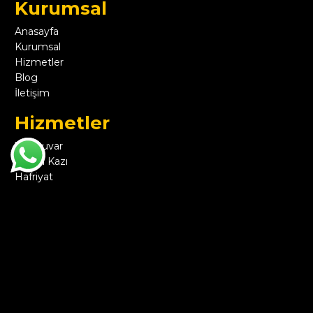
Kurumsal
Anasayfa
Kurumsal
Hizmetler
Blog
İletişim
Hizmetler
Taş Duvar
Temel Kazı
Hafriyat
Çevre Düzenlemesi ve Tarla Düzeltme
Nitelikli Malzeme ve Nakliyesi
Altyapı
İş Makinesi Kiralama
Kamyon Kiralama
Yıkım
Dolgu ve Drenaj